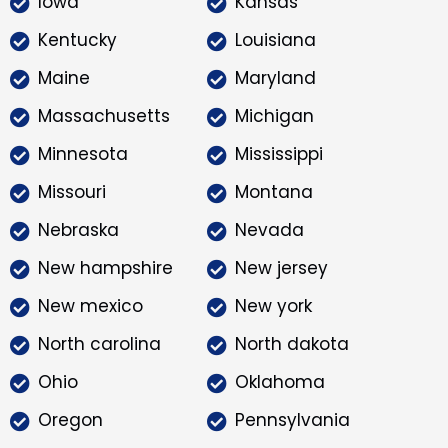
Iowa
Kansas
Kentucky
Louisiana
Maine
Maryland
Massachusetts
Michigan
Minnesota
Mississippi
Missouri
Montana
Nebraska
Nevada
New hampshire
New jersey
New mexico
New york
North carolina
North dakota
Ohio
Oklahoma
Oregon
Pennsylvania